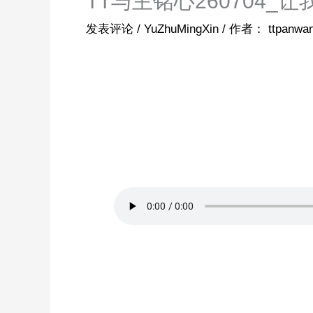
TT与主铭心260704_
发表评论
/
YuZhuMingXin
/ 作者：
ttpanwa