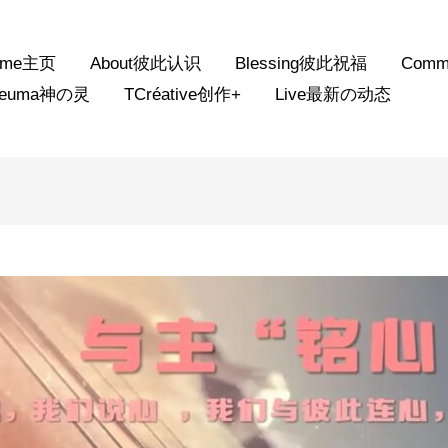
ome主页
About彼此认识
Blessing彼此祝福
Comm
neuma神の灵
TCréative创作+
Live最新の动态