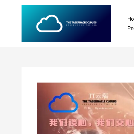
跳
至
H
内
P
容