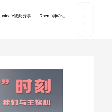
TT
unicate彼此分享
Rhema神の话
挚
友
们