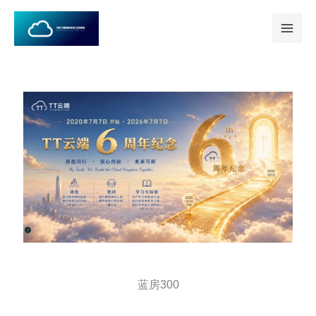
跳
至
内
容
蓝房300