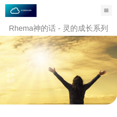
跳
至
内
容
Rhema神的话 - 灵的成长系列
灵的
成长
系列