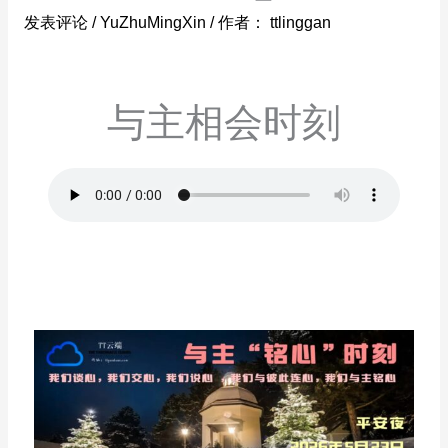
发表评论
/
YuZhuMingXin
/ 作者：
ttlinggan
与主相会时刻