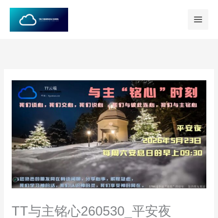
跳
至
内
容
TT与主铭心260530_平安夜