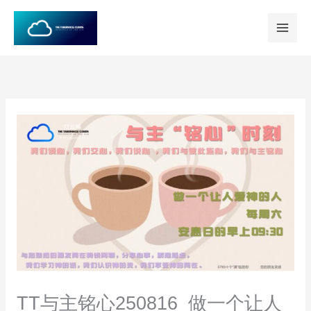
跳
至
内
容
TT与主铭心250816_做一个让人