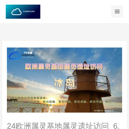
跳
至
内
容
24欧洲属灵基地属灵遗址访问_6.