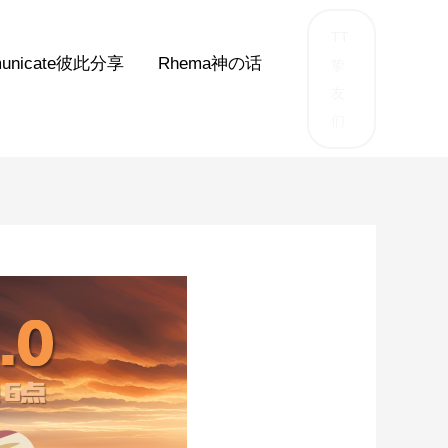
TT
unicate彼此分享
Rhema神の话
挚
友
们