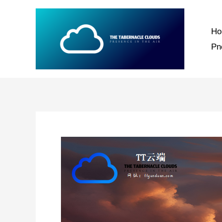
跳
至
H
内
P
容