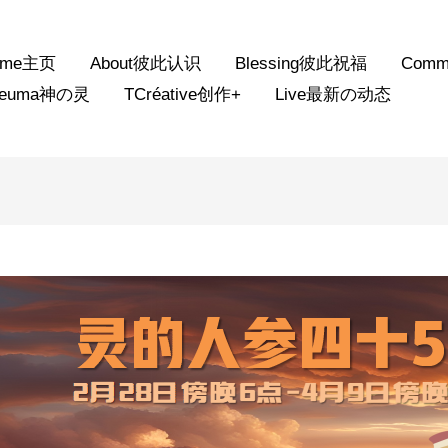
ome主页
About彼此认识
Blessing彼此祝福
Comm
neuma神の灵
TCréative创作+
Live最新の动态