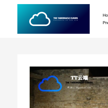
跳
至
H
内
P
容