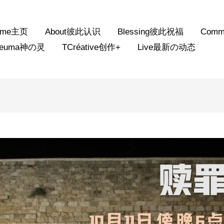
ome主页
About彼此认识
Blessing彼此祝福
Comm
neuma神の灵
TCréative创作+
Live最新の动态