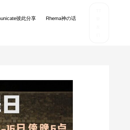
TT
unicate彼此分享
Rhema神の话
挚
友
们