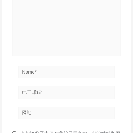
输
入...
Name*
电
子
邮
网
箱
站
*