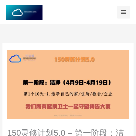
跳
至
内
容
150灵修计划5.0 – 第一阶段：洁