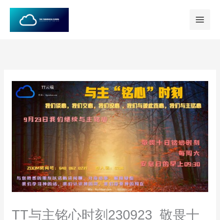
跳
至
内
容
TT与主铭心时刻230923_敬畏十