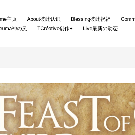
ome主页
About彼此认识
Blessing彼此祝福
Comm
neuma神の灵
TCréative创作+
Live最新の动态