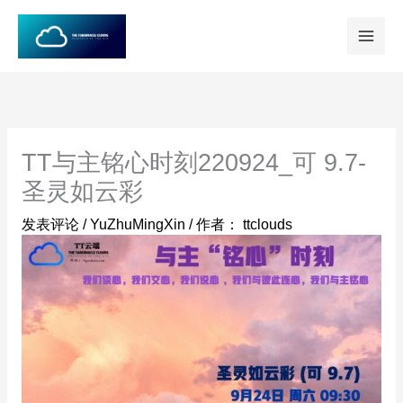
跳
至
内
容
TT与主铭心时刻220924_可 9.7-
圣灵如云彩
发表评论
/
YuZhuMingXin
/ 作者：
ttclouds