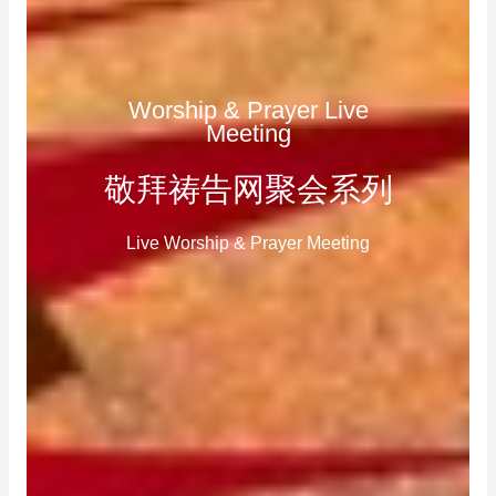
Worship & Prayer Live
Meeting
敬拜祷告网聚会系列
Live Worship & Prayer Meeting