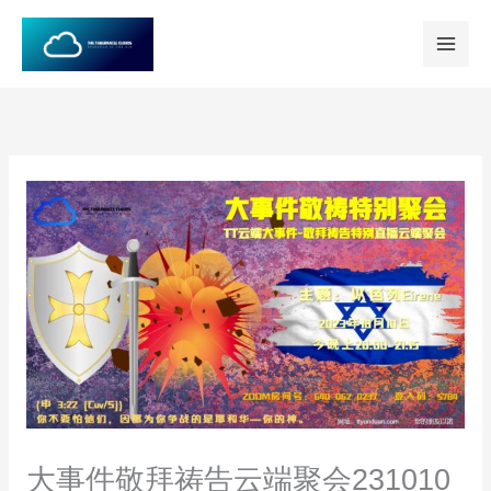
跳
至
内
容
大事件敬拜祷告云端聚会231010