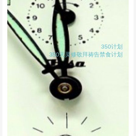
350计划
350天灵修敬拜祷告禁食计划