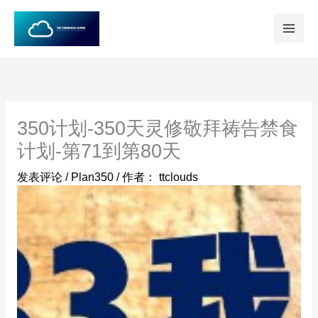
跳
至
内
容
350计划-350天灵修敬拜祷告禁食
计划-第71到第80天
发表评论
/
Plan350
/ 作者：
ttclouds