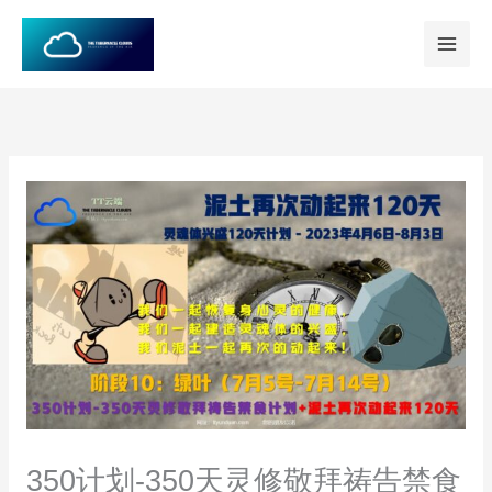
跳
至
内
容
350计划-350天灵修敬拜祷告禁食