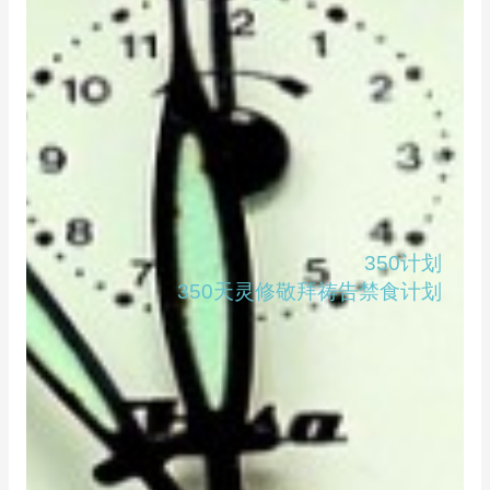
350计划
350天灵修敬拜祷告禁食计划