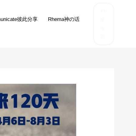
TT
unicate彼此分享
Rhema神の话
挚
友
们