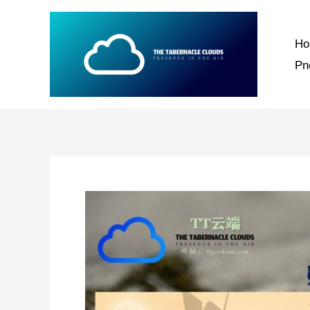
跳
至
H
内
P
容