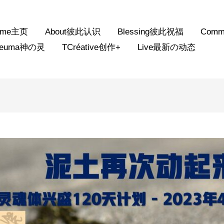
ome主页
About彼此认识
Blessing彼此祝福
Comm
neuma神の灵
TCréative创作+
Live最新の动态