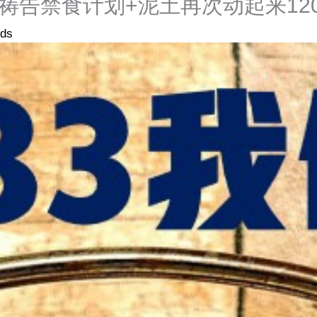
拜祷告禁食计划+泥土再次动起来120
uds