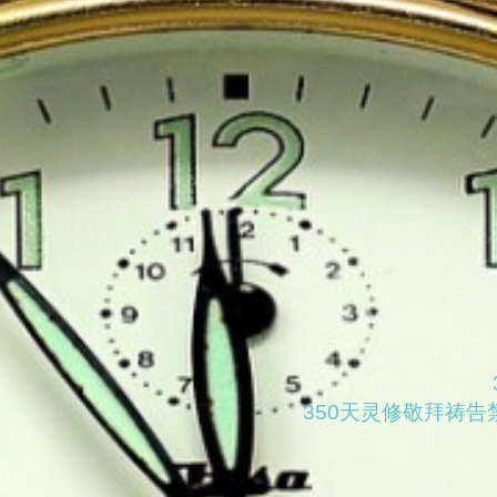
350天灵修敬拜祷告