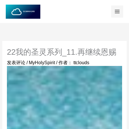
跳
至
内
容
22我的圣灵系列_11.再继续恩赐
发表评论
/
MyHolySpirit
/ 作者：
ttclouds