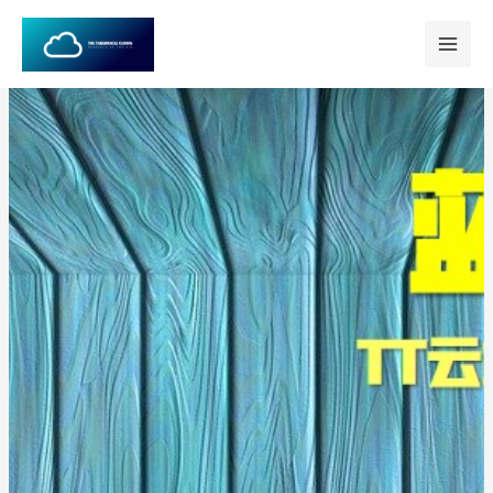
跳
至
内
容