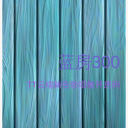
蓝房300
TT云端祷告歌唱敬拜房间