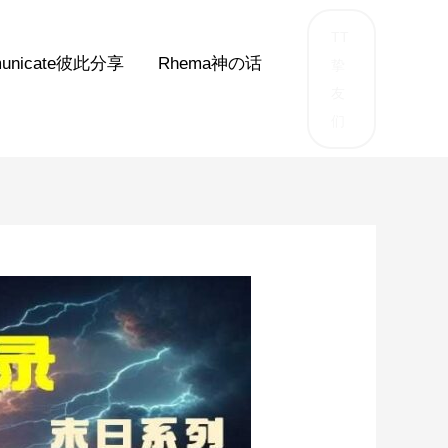
TT
unicate彼此分享
Rhema神の话
挚
友
们