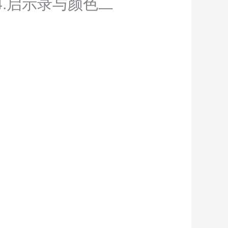
列_4.启示录与颜色二