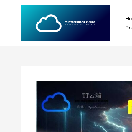
跳
至
H
内
P
容