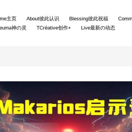
ome主页
About彼此认识
Blessing彼此祝福
Comm
neuma神の灵
TCréative创作+
Live最新の动态