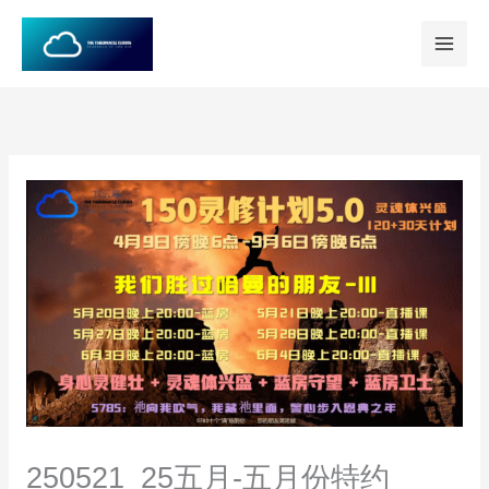
跳
至
内
容
250521_25五月-五月份特约