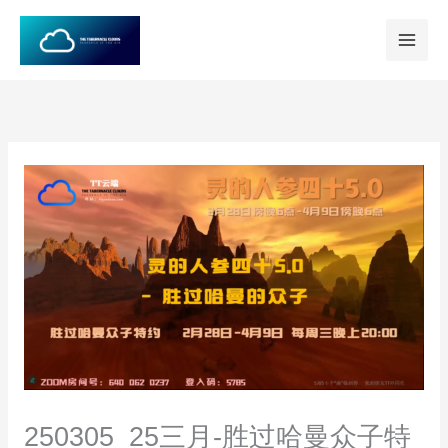
跳
至
内
容
250305_25三月-胜过哈曼众子特