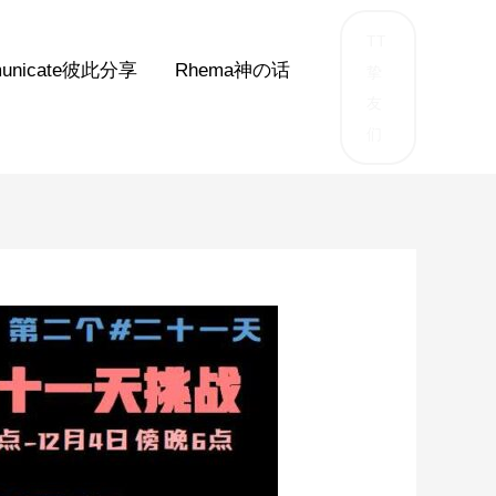
TT
unicate彼此分享
Rhema神の话
挚
友
们