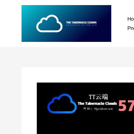
跳
至
H
内
P
容