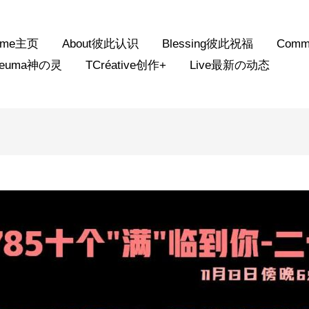
ome主页
About彼此认识
Blessing彼此祝福
Comm
neuma神の灵
TCréative创作+
Live最新の动态