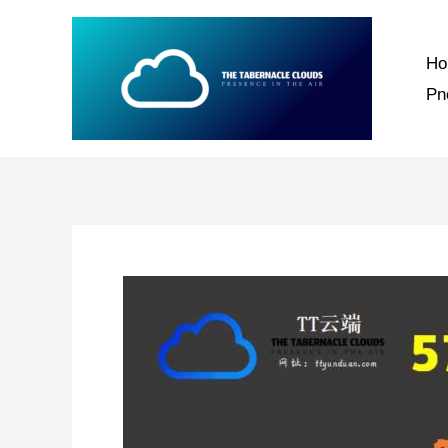
跳
至
H
内
P
容