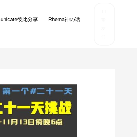
TT
unicate彼此分享
Rhema神の话
挚
友
们