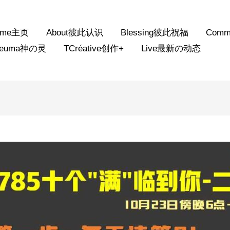
ome主页
About彼此认识
Blessing彼此祝福
Comm
neuma神の灵
TCréative创作+
Live最新の动态