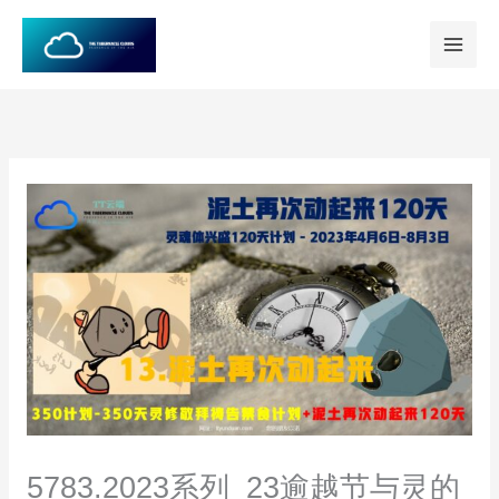
跳
至
内
容
5783.2023系列_23逾越节与灵的