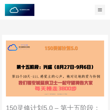
跳
至
内
容
150灵修计划5.0 – 第十五阶段：