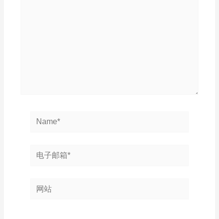
输
入...
Name*
电
子
邮
网
箱
站
*