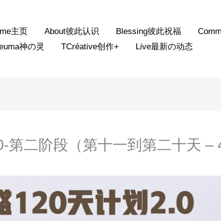
ome主页
About彼此认识
Blessing彼此祝福
Comm
neuma神の灵
TCréative创作+
Live最新の动态
0-第二阶段（第十一到第二十天 – 4