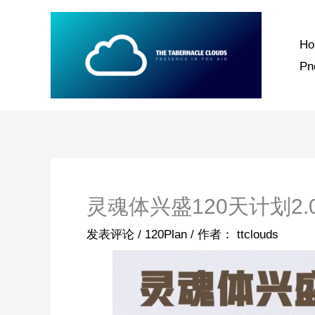
跳
至
H
内
P
容
灵魂体兴盛120天计划2.
发表评论
/
120Plan
/ 作者：
ttclouds