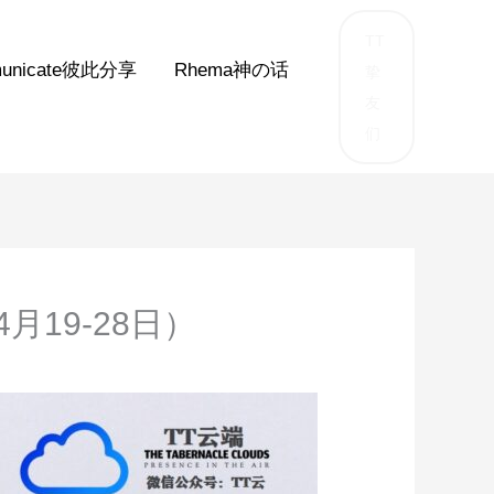
TT
unicate彼此分享
Rhema神の话
挚
友
们
月19-28日）