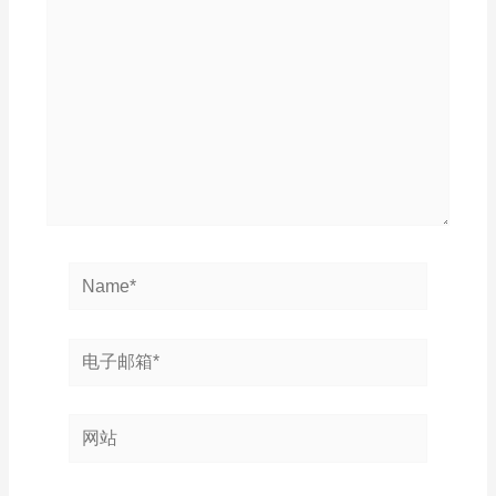
输
入...
Name*
电
子
邮
网
箱
站
*