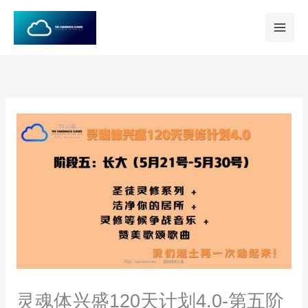
跳
至
内
容
灵魂体兴盛120天计划4.0-第五阶