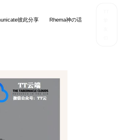
TT
unicate彼此分享
Rhema神の话
挚
友
们