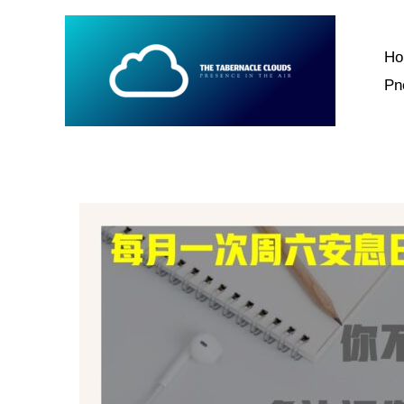
跳
至
H
内
P
容