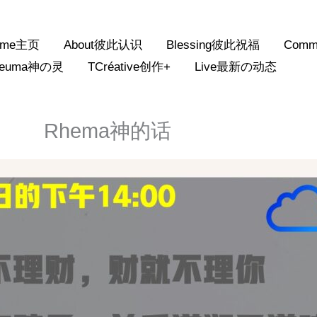
ome主页
About彼此认识
Blessing彼此祝福
Comm
neuma神の灵
TCréative创作+
Live最新の动态
Rhema神的话