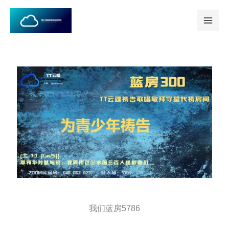
跳
至
内
容
我们蓝房5786